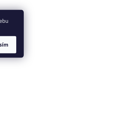
webu
sím