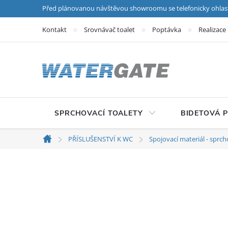
Přejít na obsah
Před plánovanou návštěvou showroomu se telefonicky ohlas
Kontakt
Srovnávač toalet
Poptávka
Realizace
SPRCHOVACÍ TOALETY
BIDETOVÁ 
PŘÍSLUŠENSTVÍ K WC
Spojovací materiál - sprch
Domů