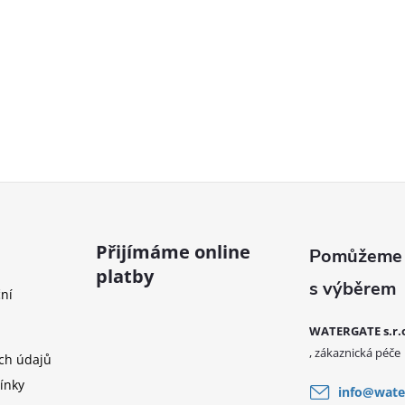
Přijímáme online
platby
ní
WATERGATE s.r.
ch údajů
ínky
info
@
wate