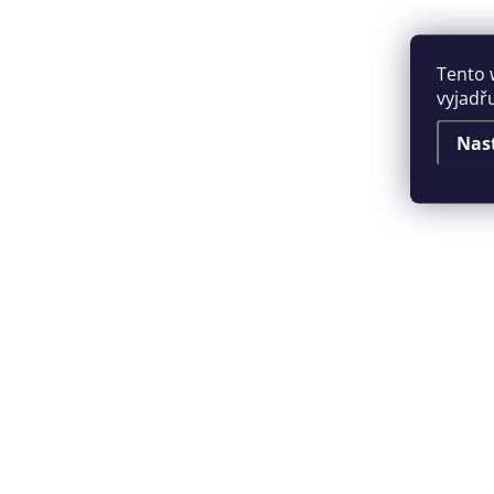
Tento 
vyjadřu
Nas