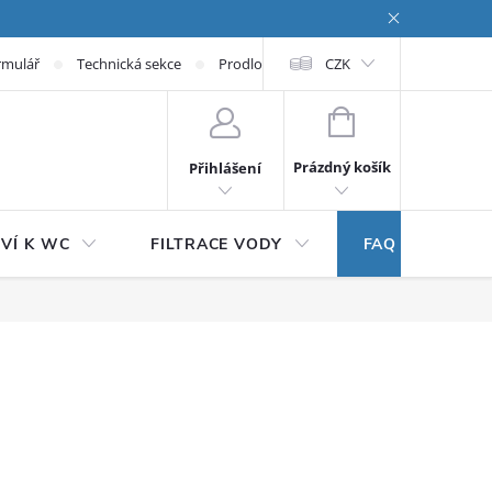
rmulář
Technická sekce
Prodloužená záruka
CZK
NÁKUPNÍ KOŠÍK
Prázdný košík
Přihlášení
VÍ K WC
FILTRACE VODY
FAQ