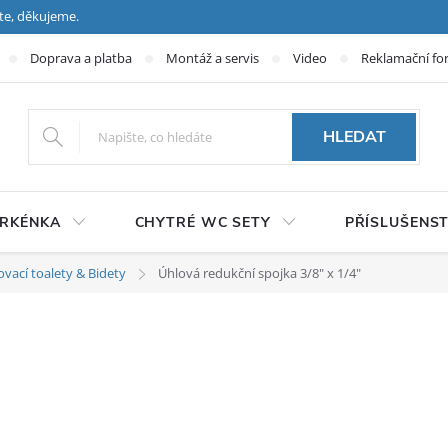
te, děkujeme.
Doprava a platba
Montáž a servis
Video
Reklamační fo
HLEDAT
PRKÉNKA
CHYTRÉ WC SETY
PŘÍSLUŠENST
ovací toalety & Bidety
Úhlová redukční spojka 3/8" x 1/4"