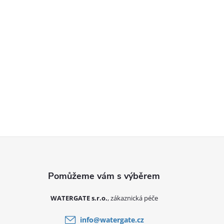
Zápatí
WATERGATE s.r.o.
info
@
watergate.cz