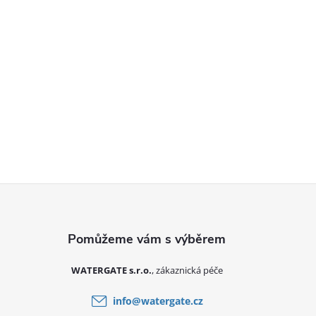
Zápatí
WATERGATE s.r.o.
info
@
watergate.cz