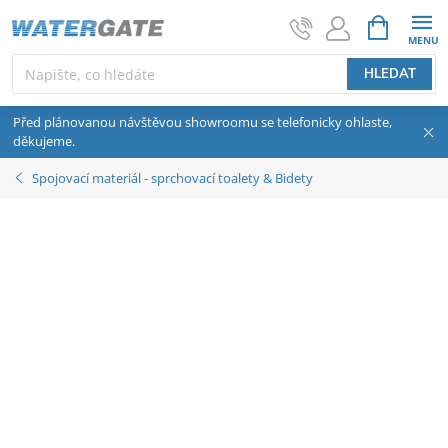
Přejít na obsah
NÁKUPNÍ 
HLEDAT
Před plánovanou návštěvou showroomu se telefonicky ohlaste,
děkujeme.
Spojovací materiál - sprchovací toalety & Bidety