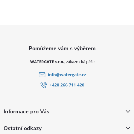
Zápatí
WATERGATE s.r.o.
info
@
watergate.cz
+420 266 711 420
Informace pro Vás
Ostatní odkazy